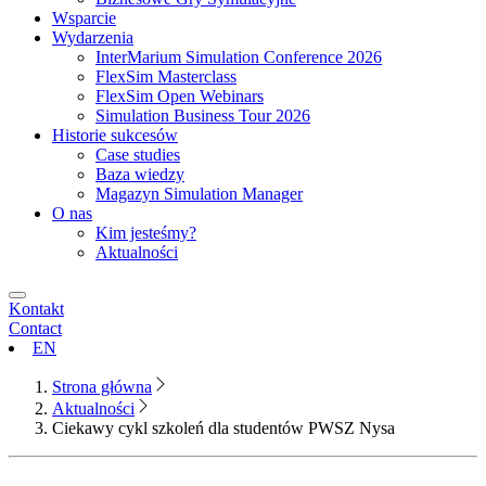
Wsparcie
Wydarzenia
InterMarium Simulation Conference 2026
FlexSim Masterclass
FlexSim Open Webinars
Simulation Business Tour 2026
Historie sukcesów
Case studies
Baza wiedzy
Magazyn Simulation Manager
O nas
Kim jesteśmy?
Aktualności
Kontakt
Contact
EN
Strona główna
Aktualności
Ciekawy cykl szkoleń dla studentów PWSZ Nysa