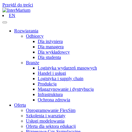
Przejdź do treści
EN
Rozwiązania
Odbiorcy
Dla inżyniera
Dla managera
Dla wykładowcy
Dla studenta
Branże
Logistyka wydarzeń masowych
Handel i usługi
Logistyka i supply chain
Produkcja
Magazynowanie i dystrybucja
Infrastruktura
Ochrona zdrowia
Oferta
Oprogramowanie FlexSim
Szkolenia i warsztaty
Usługi modelowania
Oferta dla sektora edukacji
Biznesowe Gry Symulacyjne