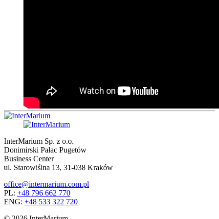
InterMarium Sp. z o.o.
Donimirski Pałac Pugetów
Business Center
ul. Starowiślna 13, 31-038 Kraków
office@intermarium.com.pl
PL:
+48 796 662 770
ENG:
+48 533 322 720
© 2026 InterMarium